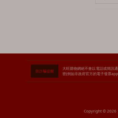
卡爾里拉 CaolIla
凱利 Cally
寇蒂 Collectivum
威海指南針西班牙人
Compass Box
老酋長 Chieftains
德富 Deveron
大旺購物網絕不會以電話或簡訊通
防詐騙提醒
帝王 Dewars
密(例如非政府官方的電子發票ap
汀斯頓 Deanston
達爾維尼
Dalwhinnie
道格拉斯蘭恩
Copyright © 2026
Douglas Laing & Co