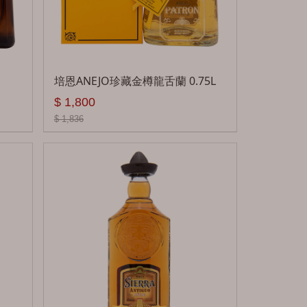
啤酒
無酒精
培恩ANEJO珍藏金樽龍舌蘭 0.75L
禮盒
$ 1,800
燒酒
$ 1,836
韓國米酒