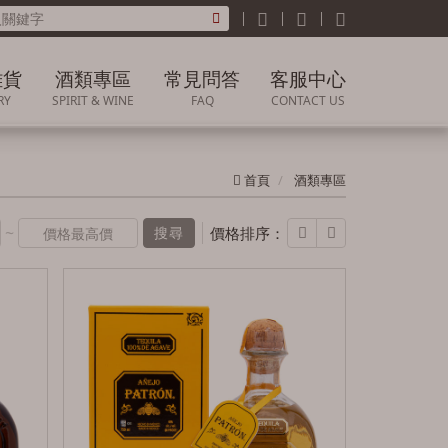
雜貨
酒類專區
常見問答
客服中心
RY
SPIRIT & WINE
FAQ
CONTACT US
雜貨
威士忌
關於購買
聯絡我們
首頁
酒類專區
葡萄酒
關於產品/價格/品質
業務洽詢
問題
~
白蘭地
價格排序：
搜尋
訂單及退貨問題
高粱
門市據點
清酒燒酎
果實酒
調酒
香檳氣泡酒