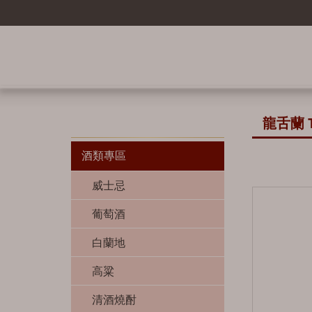
龍舌蘭 T
酒類專區
威士忌
蘇格蘭 Scotland
葡萄酒
歐肯特軒
美國 America
紅白酒
白蘭地
Auchentoshan
水牛足跡 Buffalo
日本 Japan
卡幕 Camus
高粱
雅柏 Ardbeg
Trace
明石 Akashi
愛爾蘭 Ireland
拿破崙 Courvoisier
清酒燒酎