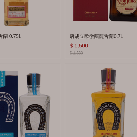
糖果
其他
 0.75L
唐胡立歐微釀龍舌蘭0.7L
$ 1,500
$ 1,530