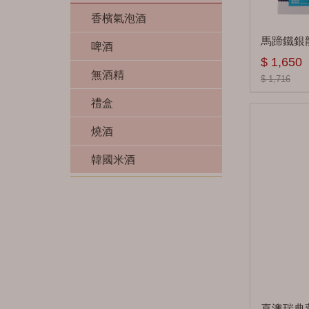
美格 Maker's Mark
三得利 Suntory
班度 Beinn Dubh
特別純米 Tokubetsu
香檳氣泡酒
歐佛斯特 Old
Junmai
山櫻 Yamazakura
馬蹄鐵銀龍
Forester
大嘴巴Big Mouth
啤酒
山崎 Yamazaki
$ 1,650
潘尼派克 Penny
邦麥格氏 Burn
台灣啤酒
無酒精
$ 1,716
Packer
Mckenzie
其他
海尼根
禮盒
坦伯頓 Templeton
鄧肯泰勒 Big Smoke
百威
燒酒
渥福 Woodford
黑蛇 Blackadder
麒麟
韓國米酒
野火雞 Wild Turkey
巴布萊爾 Balblair
商業啤酒
其他
布納哈本
Bunnahabhain
精釀啤酒
布萊迪
柏克金
Bruichladdich
波摩 Bowmore
喜澳瑞典藏