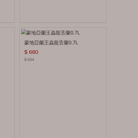
蒙地亞蘭王蟲龍舌蘭0.7L
$ 680
$ 694