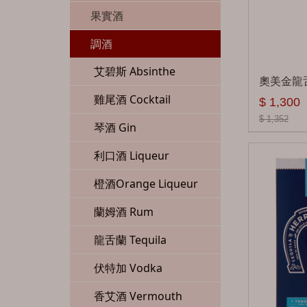
艾沙貝 Ailsa Bay
貝克 Baker's
知多 Chita
鉑仕麥 Bushmills
台灣 Taiwan
軒尼詩 Hennessy
琉球泡盛 Awamori
果實酒
雅墨 Aultmore
格萊美 Clyde Mays
白州 Hakushu
尊美醇 Jameson
玉尊Jade
印度 Indian
馬爹利 Martell
大吟釀 Daiginjo
調酒
拉特瑞 A.D.Rattray
錢櫃 Elijah Craig
響 Hibiki
藍貝 Lambay
噶瑪蘭 Kavalan
雅沐特 Amrut
西班牙Spain
人頭馬 Remy Martin
吟釀 Ginjo
艾碧斯 Absinthe
奧美金龍舌蘭
亞伯樂 Aberlour
四玫瑰 Four Roses
秩父白葉 Ichiros
知更鳥 Redbreast
南投酒廠 Omar
其他
Nomad
瑞典 Sweden
帝峰 Tiffon
本釀造 Honjozo
雞尾酒 Cocktail
$ 1,300
安努克 Ancnoc
火球肉桂 Fireball
Malt
$ 1,352
Cinnamon
天頂 Teeling
玉山Yushan
其他
瑞典盒子 BOX
加拿大Canada
三桶 Three Barrels
純米大吟釀 Junmai
琴酒 Gin
艾倫 Arran
松井 Matsui Shuzo
Daiginjo
傑克丹尼爾 Jack
愛爾蘭之最
其他
其他
加拿大俱樂部
栗子樹桶 Ximenez
利口酒 Liqueur
Daniel's
艾柏迪 Aberfeldy
信州 MARS
Tullamore Dew
Canadian Club
Spinola
純米 Junmai
橙酒Orange Liqueur
金賓 Jim Beam
奧徳摩爾 Ardmore
鶴 Nikka
天密 Writerṣ Tears
其他
其他
純米吟釀 Junmai Ginjo
蘭姆酒 Rum
留名溪 Knob Creek
百齡罈 Ballantine's
余市 Nikka Yoichi
其他
清酒 Sake
龍舌蘭 Tequila
雷伯5號 Label 5
布雷本 Blackburn
長濱 Nagahama
威斯克West Cork
燒酎 Shochu
伏特加 Vodka
立爵 Legent
貝瑞兄弟 Berry Bros
忍 Shinobu
星崎Hinch
特別本釀造 Tokubetsu
＆Rudd
Honjozo
香艾酒 Vermouth