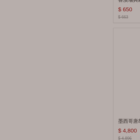
百富 Balvenie
$ 650
班瑞克 Benriach
$ 663
百樂門 Benromach
克里尼利基
Clynelish
順風 Cutty Sark
酷狗Copper Dog
克拉格摩爾
Cragganmore
卡杜 Cardhu
起瓦士 Chivas
墨西哥唐胡
魁列奇 Craigellachie
$ 4,800
$ 4,896