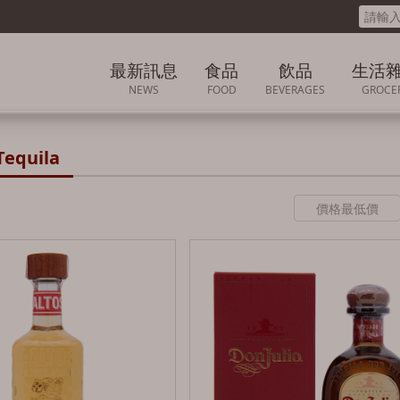
最新訊息
食品
飲品
生活
NEWS
FOOD
BEVERAGES
GROCE
最新消息
豆乾
印尼 INDONESIA
各國生活
equila
促銷活動
肉乾
日本 JAPAN
海苔
韓國 KOREA
各國零食精選專區
馬來西亞MALAYSIA
堅果
台灣 TAIWAN
豆類
泰國 THAILAND
餅乾
法國FRENCH
泡麵/沖泡食品