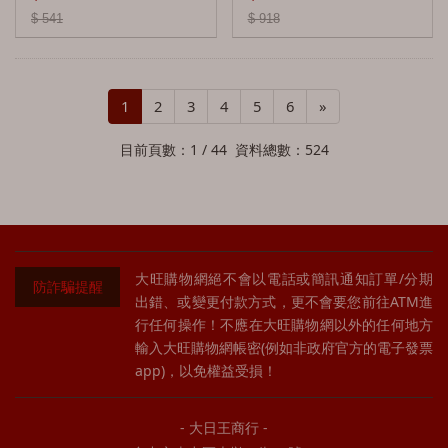
$ 541
$ 918
費特肯 Fettercairn
格蘭帝 Glenscotia
1
2
3
4
5
6
»
格蘭愛樂奇 Glenallachie
格蘭花格 Glenfarclas
目前頁數：1 / 44 資料總數：524
格蘭多納 Glendronach
卡登Glencadam
格蘭莫雷Glen Moray
大旺購物網絕不會以電話或簡訊通知訂單/分期
防詐騙提醒
出錯、或變更付款方式，更不會要您前往ATM進
格蘭路思 Glenrothes
行任何操作！不應在大旺購物網以外的任何地方
輸入大旺購物網帳密(例如非政府官方的電子發票
格蘭基斯 Glen Keith
app)，以免權益受損！
格蘭城堡 Glen Castle
- 大日王商行 -
格蘭德恩 Glen Deveron