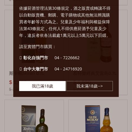
百樂門 Benromach
依據菸酒管理法第30條規定，酒之販賣或轉讓不得
以自動販賣機、郵購、電子購物或其他無法辨識購
克里尼利基 Clynelish
買者年齡等方式為之。兒童及少年福利與權益保障
法第43條規定，任何人不得供應菸酒予兒童及少
順風 Cutty Sark
年，違反者依各法裁處1萬元以上5萬元以下罰鍰。
酷狗Copper Dog
請至實體門市購買：
克拉格摩爾 Cragganmore
彰化自強門市
04 - 7226662
卡杜 Cardhu
台中大墩門市
04 - 24716920
斯卡帕Skiren 0.7L
慕特樂經典艾雷島0.7L
起瓦士 Chivas
$ 1,450
$ 1,550
我已滿18歲
我未滿18歲-->
$ 1,508
$ 1,581
魁列奇 Craigellachie
卡爾里拉 CaolIla
凱利 Cally
寇蒂 Collectivum