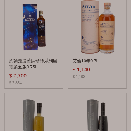
艾沙貝 Ailsa Bay
雅墨 Aultmore
拉特瑞 A.D.Rattray
亞伯樂 Aberlour
安努克 Ancnoc
約翰走路藍牌珍稀系列幽
艾倫10年0.7L
艾倫 Arran
靈第五版0.75L
$ 1,140
$ 7,700
艾柏迪 Aberfeldy
$ 1,163
$ 7,854
奧徳摩爾 Ardmore
百齡罈 Ballantine's
布雷本 Blackburn
貝瑞兄弟 Berry Bros＆Rudd