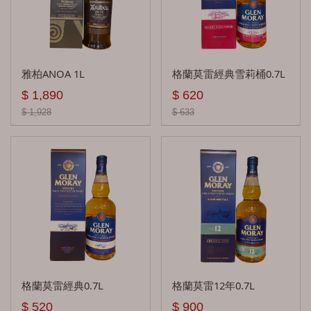
威海指南針西班牙人 Compass Box
老酋長 Chieftains
雅柏ANOA 1L
格蘭莫雷經典雪莉桶0.7L
德富 Deveron
$ 1,890
$ 620
帝王 Dewars
$ 1,928
$ 633
汀斯頓 Deanston
達爾維尼 Dalwhinnie
道格拉斯蘭恩 Douglas Laing & Co
帝亞吉歐 Diageo
大摩 Dalmore
艾德多爾 Edradour
格蘭莫雷經典0.7L
格蘭莫雷12年0.7L
威雀 Famous Grouse
$ 520
$ 900