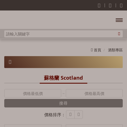
開啟
主選
首頁
酒類專區
單
酒類專區
蘇格蘭 Scotland
威士忌
~
蘇格蘭 Scotland
搜尋
歐肯特軒 Auchentoshan
價格排序：
雅柏 Ardbeg