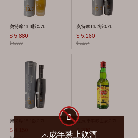
班度 Beinn Dubh
大嘴巴Big Mouth
奧特摩13.3版0.7L
奧特摩13.2版0.7L
邦麥格氏 Burn Mckenzie
$ 5,880
$ 5,180
鄧肯泰勒 Big Smoke
$ 5,998
$ 5,284
黑蛇 Blackadder
巴布萊爾 Balblair
布納哈本 Bunnahabhain
布萊迪 Bruichladdich
波摩 Bowmore
百富 Balvenie
奧特摩13.1版0.7L
紅鹿陳年威士忌0.7L
$ 4,150
$ 280
未成年禁止飲酒
班瑞克 Benriach
$ 4,233
$ 286