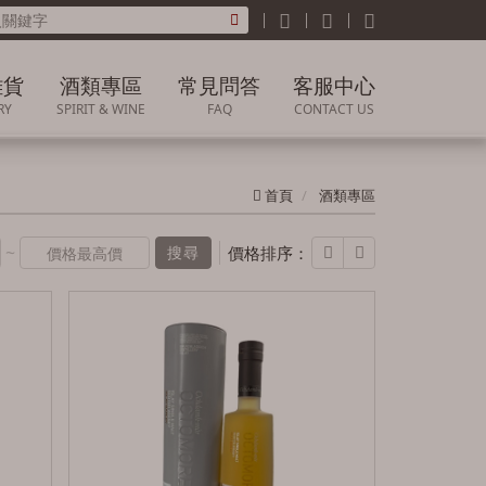
雜貨
酒類專區
常見問答
客服中心
RY
SPIRIT & WINE
FAQ
CONTACT US
雜貨
威士忌
關於購買
聯絡我們
首頁
酒類專區
葡萄酒
關於產品/價格/品質
業務洽詢
問題
~
白蘭地
價格排序：
搜尋
訂單及退貨問題
高粱
門市據點
清酒燒酎
果實酒
調酒
香檳氣泡酒