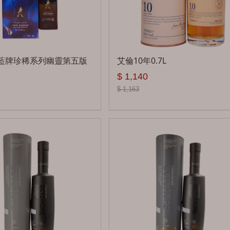
糖果
其他
藍牌珍稀系列幽靈第五版
艾倫10年0.7L
$ 1,140
$ 1,163