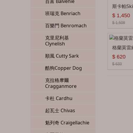
百富 Balvenie
斯卡帕Skir
班瑞克 Benriach
$ 1,450
$ 1,508
百樂門 Benromach
克里尼利基
Clynelish
格蘭莫雷經
順風 Cutty Sark
$ 620
$ 633
酷狗Copper Dog
克拉格摩爾
Cragganmore
卡杜 Cardhu
起瓦士 Chivas
魁列奇 Craigellachie