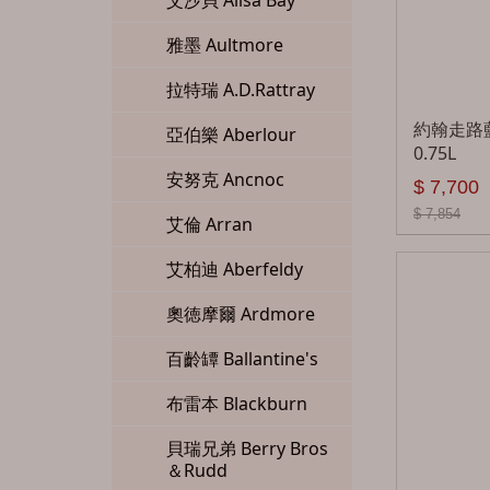
艾沙貝 Ailsa Bay
雅墨 Aultmore
拉特瑞 A.D.Rattray
約翰走路
亞伯樂 Aberlour
0.75L
安努克 Ancnoc
$ 7,700
$ 7,854
艾倫 Arran
艾柏迪 Aberfeldy
奧徳摩爾 Ardmore
百齡罈 Ballantine's
布雷本 Blackburn
貝瑞兄弟 Berry Bros
＆Rudd