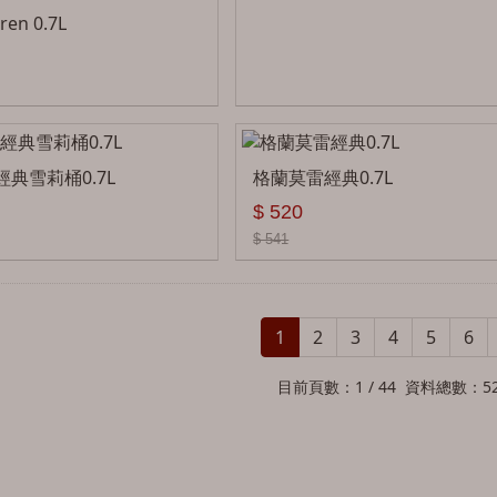
en 0.7L
典雪莉桶0.7L
格蘭莫雷經典0.7L
$ 520
$ 541
1
2
3
4
5
6
目前頁數：1 / 44 資料總數：5