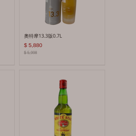
啤酒
無酒精
奧特摩13.3版0.7L
禮盒
$ 5,880
燒酒
$ 5,998
韓國米酒