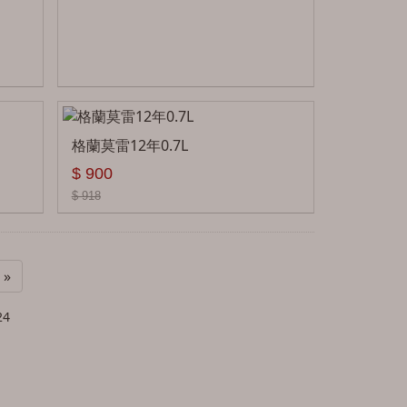
格蘭莫雷12年0.7L
$ 900
$ 918
»
24