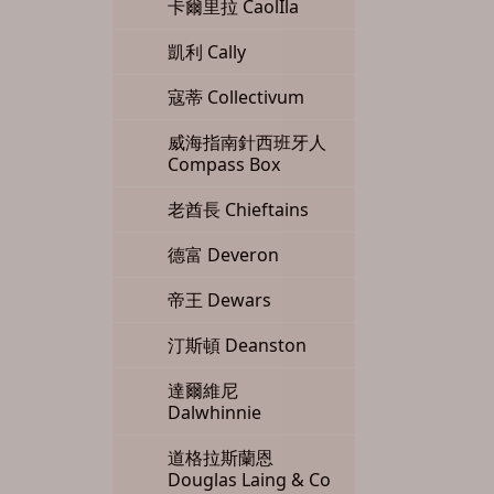
卡爾里拉 CaolIla
凱利 Cally
寇蒂 Collectivum
威海指南針西班牙人
Compass Box
老酋長 Chieftains
德富 Deveron
帝王 Dewars
汀斯頓 Deanston
達爾維尼
Dalwhinnie
道格拉斯蘭恩
Douglas Laing & Co