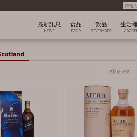
最新訊息
食品
飲品
生活
NEWS
FOOD
BEVERAGES
GROCE
最新消息
豆乾
印尼 INDONESIA
各國生活
cotland
促銷活動
肉乾
日本 JAPAN
海苔
韓國 KOREA
各國零食精選專區
馬來西亞MALAYSIA
堅果
台灣 TAIWAN
豆類
泰國 THAILAND
餅乾
法國FRENCH
泡麵/沖泡食品