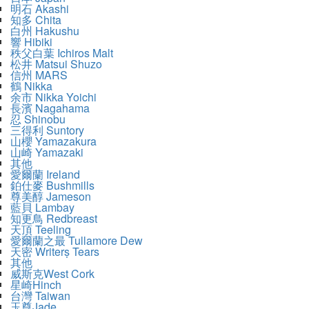
明石 Akashi
知多 Chita
白州 Hakushu
響 Hibiki
秩父白葉 Ichiros Malt
松井 Matsui Shuzo
信州 MARS
鶴 Nikka
余市 Nikka Yoichi
長濱 Nagahama
忍 Shinobu
三得利 Suntory
山櫻 Yamazakura
山崎 Yamazaki
其他
愛爾蘭 Ireland
鉑仕麥 Bushmills
尊美醇 Jameson
藍貝 Lambay
知更鳥 Redbreast
天頂 Teeling
愛爾蘭之最 Tullamore Dew
天密 Writerṣ Tears
其他
威斯克West Cork
星崎Hinch
台灣 Taiwan
玉尊Jade