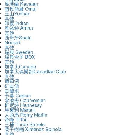
噶瑪蘭 Kavalan
南投酒廠 Omar
玉山Yushan
其他
印度 Indian
雅沐特 Amrut
其他
西班牙Spain
Nomad
其他
瑞典 Sweden
瑞典盒子 BOX
其他
加拿大Canada
加拿大俱樂部Canadian Club
其他
葡萄酒
紅白酒
白蘭地
卡幕 Camus
拿破崙 Courvoisier
軒尼詩 Hennessy
馬爹利 Martell
人頭馬 Remy Martin
帝峰 Tiffon
三桶 Three Barrels
栗子樹桶 Ximenez Spinola
其他