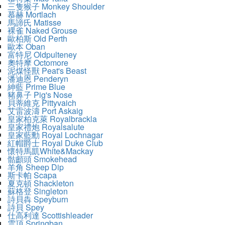
三隻猴子 Monkey Shoulder
慕赫 Mortlach
馬諦氏 Matisse
裸雀 Naked Grouse
歐柏斯 Old Perth
歐本 Oban
富特尼 Oldpulteney
奧特摩 Octomore
泥煤怪獸 Peat's Beast
潘迪恩 Penderyn
紳藍 Prime Blue
豬鼻子 Pig's Nose
貝蒂維克 Pittyvaich
艾雷波濤 Port Askaig
皇家柏克萊 Royalbrackla
皇家禮炮 Royalsalute
皇家藍勳 Royal Lochnagar
紅帽爵士 Royal Duke Club
懷特馬凱White&Mackay
骷顱頭 Smokehead
羊角 Sheep Dip
斯卡帕 Scapa
夏克頓 Shackleton
蘇格登 Singleton
詩貝犇 Speyburn
詩貝 Spey
仕高利達 Scottishleader
雲頂 Springban