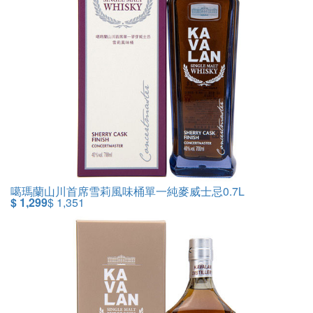
噶瑪蘭山川首席雪莉風味桶單一純麥威士忌0.7L
$ 1,299
$ 1,351