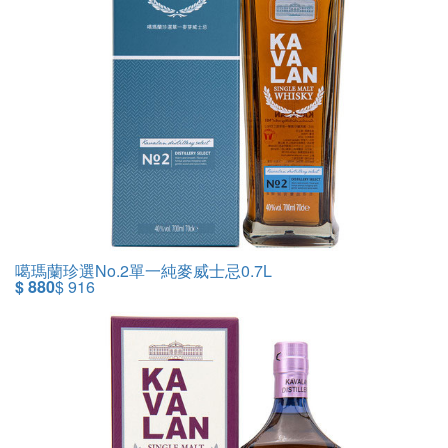
噶瑪蘭珍選No.2單一純麥威士忌0.7L
$ 880
$ 916