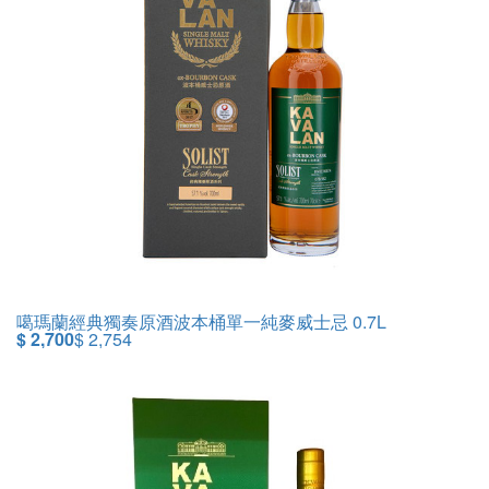
噶瑪蘭經典獨奏原酒波本桶單一純麥威士忌 0.7L
$ 2,700
$ 2,754