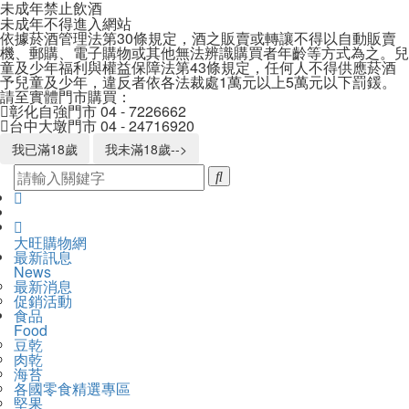
未成年禁止飲酒
未成年不得進入網站
依據菸酒管理法第30條規定，酒之販賣或轉讓不得以自動販賣
機、郵購、電子購物或其他無法辨識購買者年齡等方式為之。兒
童及少年福利與權益保障法第43條規定，任何人不得供應菸酒
予兒童及少年，違反者依各法裁處1萬元以上5萬元以下罰鍰。
請至實體門市購買：
彰化自強門市
04 - 7226662
台中大墩門市
04 - 24716920
我已滿18歲
我未滿18歲-->
大
大旺購物網
開
主
最新訊息
旺
啟
News
導
購
主
最新消息
覽
物
選
促銷活動
Navigation
網
單
食品
Food
豆乾
肉乾
海苔
各國零食精選專區
堅果