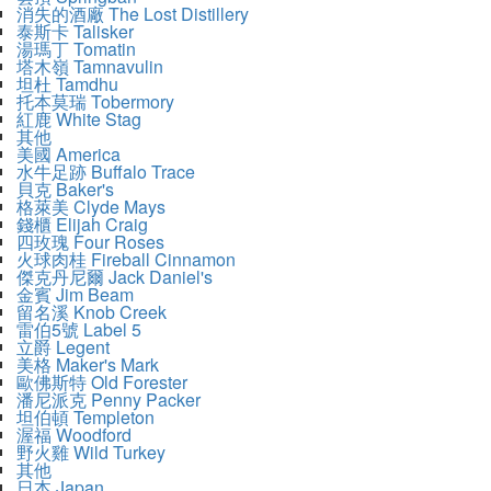
消失的酒廠 The Lost Distillery
泰斯卡 Talisker
湯瑪丁 Tomatin
塔木嶺 Tamnavulin
坦杜 Tamdhu
托本莫瑞 Tobermory
紅鹿 White Stag
其他
美國 America
水牛足跡 Buffalo Trace
貝克 Baker's
格萊美 Clyde Mays
錢櫃 Elijah Craig
四玫瑰 Four Roses
火球肉桂 Fireball Cinnamon
傑克丹尼爾 Jack Daniel's
金賓 Jim Beam
留名溪 Knob Creek
雷伯5號 Label 5
立爵 Legent
美格 Maker's Mark
歐佛斯特 Old Forester
潘尼派克 Penny Packer
坦伯頓 Templeton
渥福 Woodford
野火雞 Wild Turkey
其他
日本 Japan