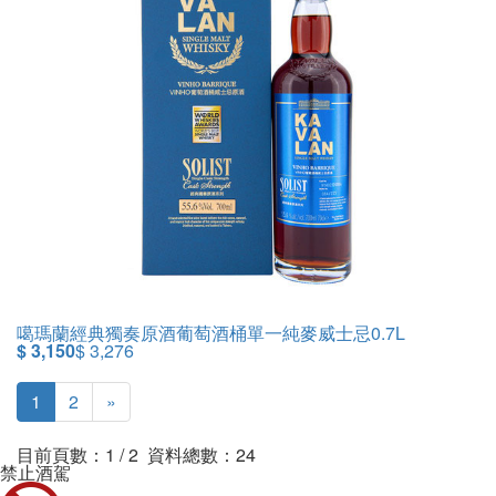
噶瑪蘭經典獨奏原酒葡萄酒桶單一純麥威士忌0.7L
$ 3,150
$ 3,276
1
2
»
目前頁數：1 / 2 資料總數：24
禁止酒駕