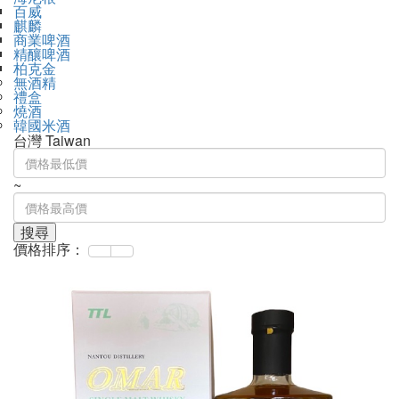
百威
麒麟
商業啤酒
精釀啤酒
柏克金
無酒精
禮盒
燒酒
韓國米酒
台灣 Taiwan
~
搜尋
價格排序：