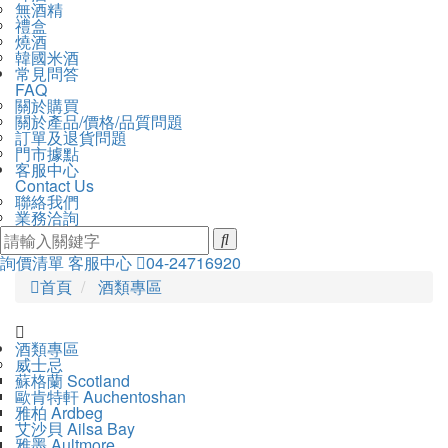
無酒精
禮盒
燒酒
韓國米酒
常見問答
FAQ
關於購買
關於產品/價格/品質問題
訂單及退貨問題
門市據點
客服中心
Contact Us
聯絡我們
業務洽詢
詢價清單
客服中心
04-24716920
Previous
Nex
首頁
酒類專區
酒類專區
威士忌
蘇格蘭 Scotland
歐肯特軒 Auchentoshan
雅柏 Ardbeg
艾沙貝 Ailsa Bay
雅墨 Aultmore