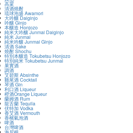
高粱
清酒燒酎
琉球泡盛 Awamori
大吟釀 Daiginjo
吟釀 Ginjo
本釀造 Honjozo
純米大吟釀 Junmai Daiginjo
純米 Junmai
純米吟釀 Junmai Ginjo
清酒 Sake
燒酎 Shochu
特別本釀造 Tokubetsu Honjozo
特別純米 Tokubetsu Junmai
果實酒
調酒
艾碧斯 Absinthe
雞尾酒 Cocktail
琴酒 Gin
利口酒 Liqueur
橙酒Orange Liqueur
蘭姆酒 Rum
龍舌蘭 Tequila
伏特加 Vodka
香艾酒 Vermouth
香檳氣泡酒
啤酒
台灣啤酒
海尼根