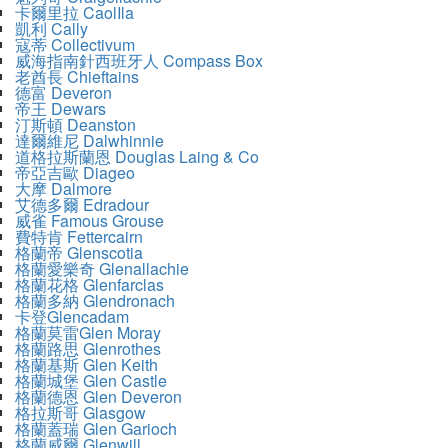
卡爾里拉 CaolIla
凱利 Cally
寇蒂 Collectivum
威海指南針西班牙人 Compass Box
老酋長 Chieftains
德富 Deveron
帝王 Dewars
汀斯頓 Deanston
達爾維尼 Dalwhinnie
道格拉斯蘭恩 Douglas Laing & Co
帝亞吉歐 Diageo
大摩 Dalmore
艾德多爾 Edradour
威雀 Famous Grouse
費特肯 Fettercairn
格蘭帝 Glenscotia
格蘭愛樂奇 Glenallachie
格蘭花格 Glenfarclas
格蘭多納 Glendronach
卡登Glencadam
格蘭莫雷Glen Moray
格蘭路思 Glenrothes
格蘭基斯 Glen Keith
格蘭城堡 Glen Castle
格蘭德恩 Glen Deveron
格拉斯哥 Glasgow
格蘭蓋瑞 Glen Garioch
格蘭威爾 Glenwill