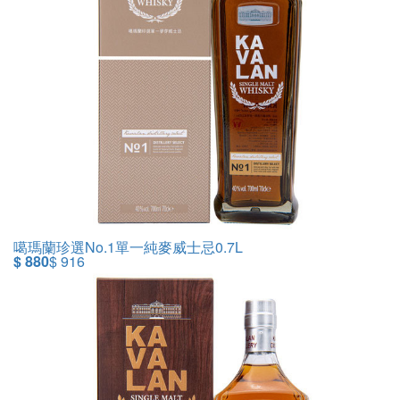
噶瑪蘭珍選No.1單一純麥威士忌0.7L
$ 880
$ 916