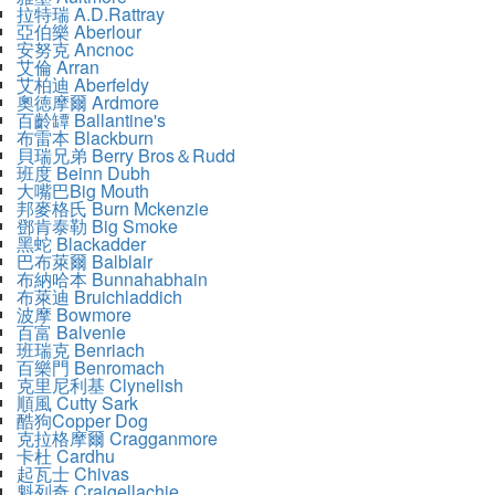
拉特瑞 A.D.Rattray
亞伯樂 Aberlour
安努克 Ancnoc
艾倫 Arran
艾柏迪 Aberfeldy
奧徳摩爾 Ardmore
百齡罈 Ballantine's
布雷本 Blackburn
貝瑞兄弟 Berry Bros＆Rudd
班度 Beinn Dubh
大嘴巴Big Mouth
邦麥格氏 Burn Mckenzie
鄧肯泰勒 Big Smoke
黑蛇 Blackadder
巴布萊爾 Balblair
布納哈本 Bunnahabhain
布萊迪 Bruichladdich
波摩 Bowmore
百富 Balvenie
班瑞克 Benriach
百樂門 Benromach
克里尼利基 Clynelish
順風 Cutty Sark
酷狗Copper Dog
克拉格摩爾 Cragganmore
卡杜 Cardhu
起瓦士 Chivas
魁列奇 Craigellachie