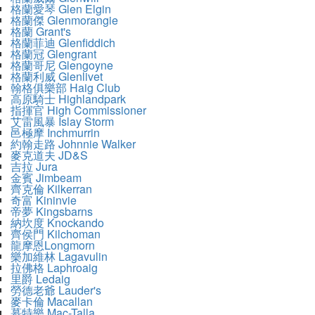
格蘭愛琴 Glen Elgin
格蘭傑 Glenmorangie
格蘭 Grant's
格蘭菲迪 Glenfiddich
格蘭冠 Glengrant
格蘭哥尼 Glengoyne
格蘭利威 Glenlivet
翰格俱樂部 Haig Club
高原騎士 Highlandpark
指揮官 High Commissioner
艾雷風暴 Islay Storm
邑極摩 Inchmurrin
約翰走路 Johnnie Walker
麥克道夫 JD&S
吉拉 Jura
金賓 Jimbeam
齊克倫 Kilkerran
奇富 Kininvie
帝夢 Kingsbarns
納坎度 Knockando
齊侯門 Kilchoman
龍摩恩Longmorn
樂加維林 Lagavulin
拉佛格 Laphroaig
里爵 Ledaig
勞德老爺 Lauder's
麥卡倫 Macallan
慕特樂 Mac-Talla