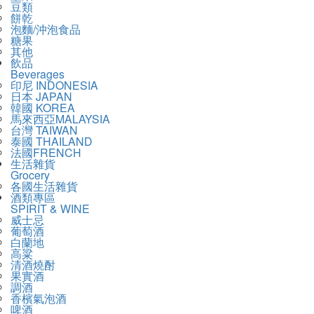
豆類
餅乾
泡麵/沖泡食品
糖果
其他
飲品
Beverages
印尼 INDONESIA
日本 JAPAN
韓國 KOREA
馬來西亞MALAYSIA
台灣 TAIWAN
泰國 THAILAND
法國FRENCH
生活雜貨
Grocery
各國生活雜貨
酒類專區
SPIRIT & WINE
威士忌
葡萄酒
白蘭地
高粱
清酒燒酎
果實酒
調酒
香檳氣泡酒
啤酒