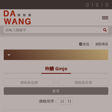
開啟
主選
首頁
酒類專區
單
酒類專區
吟釀 Ginjo
威士忌
~
蘇格蘭 Scotland
葡萄酒
搜尋
歐肯特軒 Auchentoshan
美國 America
紅白酒
白蘭地
價格排序：
雅柏 Ardbeg
水牛足跡 Buffalo Trace
日本 Japan
卡幕 Camus
高粱