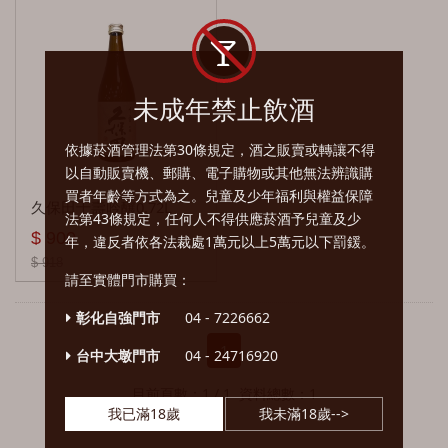
艾沙貝 Ailsa Bay
貝克 Baker's
明石 Akashi
愛爾蘭 Ireland
拿破崙 Courvoisier
清酒燒酎
雅墨 Aultmore
格萊美 Clyde Mays
知多 Chita
鉑仕麥 Bushmills
台灣 Taiwan
軒尼詩 Hennessy
琉球泡盛 Awamori
拉特瑞 A.D.Rattray
錢櫃 Elijah Craig
白州 Hakushu
尊美醇 Jameson
玉尊Jade
印度 Indian
馬爹利 Martell
大吟釀 Daiginjo
未成年禁止飲酒
亞伯樂 Aberlour
四玫瑰 Four Roses
響 Hibiki
藍貝 Lambay
噶瑪蘭 Kavalan
雅沐特 Amrut
西班牙Spain
人頭馬 Remy Martin
吟釀 Ginjo
依據菸酒管理法第30條規定，酒之販賣或轉讓不得
以自動販賣機、郵購、電子購物或其他無法辨識購
安努克 Ancnoc
火球肉桂 Fireball Cinnamon
秩父白葉 Ichiros Malt
知更鳥 Redbreast
南投酒廠 Omar
其他
Nomad
瑞典 Sweden
帝峰 Tiffon
本釀造 Honjozo
買者年齡等方式為之。兒童及少年福利與權益保障
久保田千壽吟釀0.72L
法第43條規定，任何人不得供應菸酒予兒童及少
艾倫 Arran
傑克丹尼爾 Jack Daniel's
松井 Matsui Shuzo
天頂 Teeling
玉山Yushan
其他
瑞典盒子 BOX
加拿大Canada
三桶 Three Barrels
純米大吟釀 Junmai Daiginjo
$ 900
年，違反者依各法裁處1萬元以上5萬元以下罰鍰。
艾柏迪 Aberfeldy
金賓 Jim Beam
信州 MARS
愛爾蘭之最 Tullamore Dew
其他
其他
加拿大俱樂部Canadian Club
栗子樹桶 Ximenez Spinola
純米 Junmai
$ 918
請至實體門市購買：
奧徳摩爾 Ardmore
留名溪 Knob Creek
鶴 Nikka
天密 Writerṣ Tears
其他
其他
純米吟釀 Junmai Ginjo
彰化自強門市
04 - 7226662
百齡罈 Ballantine's
雷伯5號 Label 5
余市 Nikka Yoichi
其他
清酒 Sake
1
台中大墩門市
04 - 24716920
布雷本 Blackburn
立爵 Legent
長濱 Nagahama
威斯克West Cork
燒酎 Shochu
目前頁數：1 / 1 資料總數：1
我已滿18歲
我未滿18歲-->
貝瑞兄弟 Berry Bros＆Rudd
美格 Maker's Mark
忍 Shinobu
星崎Hinch
特別本釀造 Tokubetsu Honjozo