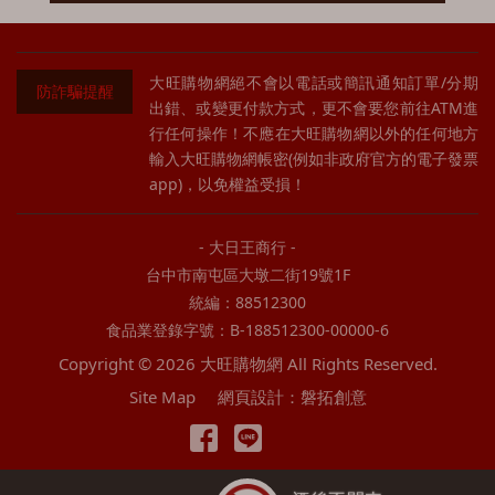
班度 Beinn Dubh
歐佛斯特 Old Forester
三得利 Suntory
特別純米 Tokubetsu Junmai
大嘴巴Big Mouth
潘尼派克 Penny Packer
山櫻 Yamazakura
果實酒
大旺購物網絕不會以電話或簡訊通知訂單/分期
防詐騙提醒
出錯、或變更付款方式，更不會要您前往ATM進
邦麥格氏 Burn Mckenzie
坦伯頓 Templeton
山崎 Yamazaki
調酒
行任何操作！不應在大旺購物網以外的任何地方
鄧肯泰勒 Big Smoke
渥福 Woodford
其他
艾碧斯 Absinthe
香檳氣泡酒
輸入大旺購物網帳密(例如非政府官方的電子發票
app)，以免權益受損！
黑蛇 Blackadder
野火雞 Wild Turkey
雞尾酒 Cocktail
啤酒
巴布萊爾 Balblair
其他
- 大日王商行 -
琴酒 Gin
台灣啤酒
無酒精
台中市南屯區大墩二街19號1F
布納哈本 Bunnahabhain
利口酒 Liqueur
海尼根
禮盒
統編：88512300
食品業登錄字號：B-188512300-00000-6
布萊迪 Bruichladdich
橙酒Orange Liqueur
百威
燒酒
Copyright © 2026 大旺購物網 All Rights Reserved.
波摩 Bowmore
蘭姆酒 Rum
麒麟
韓國米酒
Site Map
網頁設計：磐拓創意
百富 Balvenie
龍舌蘭 Tequila
商業啤酒
班瑞克 Benriach
伏特加 Vodka
精釀啤酒