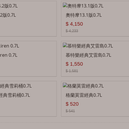
糖果
2版0.7L
奧特摩13.1版0.7L
其他
$ 4,150
$ 4,233
en 0.7L
慕特樂經典艾雷島0.7L
$ 1,550
$ 1,581
典雪莉桶0.7L
格蘭莫雷經典0.7L
$ 520
$ 541