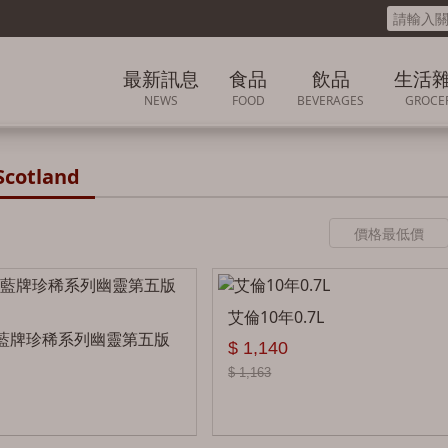
最新訊息
食品
飲品
生活
NEWS
FOOD
BEVERAGES
GROCE
最新消息
豆乾
印尼 INDONESIA
各國生活
cotland
促銷活動
肉乾
日本 JAPAN
海苔
韓國 KOREA
各國零食精選專區
馬來西亞MALAYSIA
艾倫10年0.7L
堅果
台灣 TAIWAN
藍牌珍稀系列幽靈第五版
$ 1,140
豆類
泰國 THAILAND
$ 1,163
餅乾
法國FRENCH
泡麵/沖泡食品