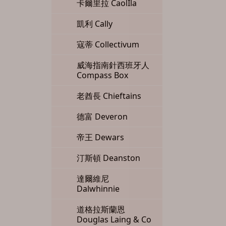
卡爾里拉 CaolIla
凱利 Cally
寇蒂 Collectivum
威海指南針西班牙人
Compass Box
老酋長 Chieftains
德富 Deveron
帝王 Dewars
汀斯頓 Deanston
達爾維尼
Dalwhinnie
道格拉斯蘭恩
Douglas Laing & Co