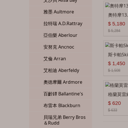
艾沙貝 Ailsa Bay
雅墨 Aultmore
奧特摩13.
拉特瑞 A.D.Rattray
$ 5,180
$ 5,284
亞伯樂 Aberlour
安努克 Ancnoc
斯卡帕Skir
艾倫 Arran
$ 1,450
艾柏迪 Aberfeldy
$ 1,508
奧徳摩爾 Ardmore
百齡罈 Ballantine's
格蘭莫雷經
$ 620
布雷本 Blackburn
$ 633
貝瑞兄弟 Berry Bros
＆Rudd