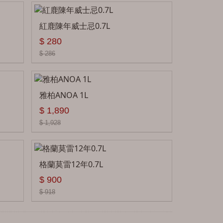
啤酒
紅鹿陳年威士忌0.7L
無酒精
$ 280
$ 286
禮盒
燒酒
雅柏ANOA 1L
韓國米酒
$ 1,890
$ 1,928
格蘭莫雷12年0.7L
$ 900
$ 918