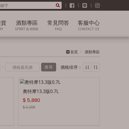
雜貨
酒類專區
常見問答
客服中心
RY
SPIRIT & WINE
FAQ
CONTACT US
雜貨
威士忌
關於購買
聯絡我們
首頁
酒類專區
葡萄酒
關於產品/價格/品質
業務洽詢
問題
~
白蘭地
價格排序：
搜尋
訂單及退貨問題
高粱
門市據點
清酒燒酎
奧特摩13.3版0.7L
$ 5,880
果實酒
$ 5,998
調酒
香檳氣泡酒