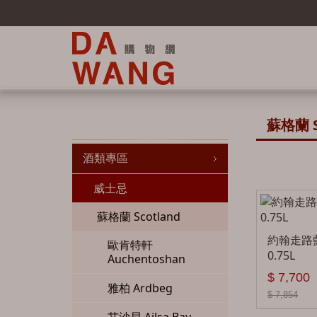
蘇格蘭 S
酒類專區
威士忌
蘇格蘭 Scotland
約翰走路
歐肯特軒
0.75L
Auchentoshan
$ 7,700
雅柏 Ardbeg
$ 7,854