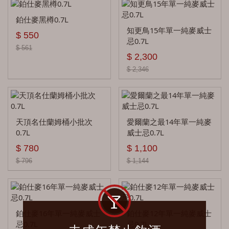
艾沙貝 Ailsa Bay
鉑仕麥黑樽0.7L
雅墨 Aultmore
知更鳥15年單一純麥威士
$ 550
忌0.7L
$ 561
拉特瑞 A.D.Rattray
$ 2,300
亞伯樂 Aberlour
$ 2,346
安努克 Ancnoc
艾倫 Arran
天頂名仕蘭姆桶小批次
愛爾蘭之最14年單一純麥
0.7L
威士忌0.7L
艾柏迪 Aberfeldy
$ 780
$ 1,100
奧徳摩爾 Ardmore
$ 796
$ 1,144
百齡罈 Ballantine's
布雷本 Blackburn
鉑仕麥16年單一純麥威士
鉑仕麥12年單一純麥威士
貝瑞兄弟 Berry Bros＆Rudd
忌0.7L
忌0.7L