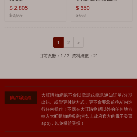
百樂門 Benromach
$ 2,805
$ 650
$ 2,907
$ 663
克里尼利基 Clynelish
順風 Cutty Sark
1
2
»
酷狗Copper Dog
目前頁數：1 / 2 資料總數：21
克拉格摩爾 Cragganmore
卡杜 Cardhu
起瓦士 Chivas
魁列奇 Craigellachie
大旺購物網絕不會以電話或簡訊通知訂單/分期
防詐騙提醒
出錯、或變更付款方式，更不會要您前往ATM進
卡爾里拉 CaolIla
行任何操作！不應在大旺購物網以外的任何地方
輸入大旺購物網帳密(例如非政府官方的電子發票
凱利 Cally
app)，以免權益受損！
寇蒂 Collectivum