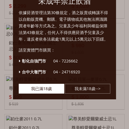
未成年禁止飲酒
班度 Beinn Dubh
$ 2,299
$ 1,020
依據菸酒管理法第30條規定，酒之販賣或轉讓不得
$ 2,391
$ 1,061
大嘴巴Big Mouth
以自動販賣機、郵購、電子購物或其他無法辨識購
買者年齡等方式為之。兒童及少年福利與權益保障
邦麥格氏 Burn Mckenzie
法第43條規定，任何人不得供應菸酒予兒童及少
知更鳥12年0.7L
年，違反者依各法裁處1萬元以上5萬元以下罰鍰。
鄧肯泰勒 Big Smoke
鉑仕麥黑樽單一純麥威士
$ 980
忌0.7L
請至實體門市購買：
黑蛇 Blackadder
$ 1,020
$ 600
彰化自強門市
04 - 7226662
巴布萊爾 Balblair
$ 612
台中大墩門市
04 - 24716920
布納哈本 Bunnahabhain
布萊迪 Bruichladdich
尊美醇愛爾蘭威士忌0.7L
藍貝單一麥芽0.7L
我已滿18歲
我未滿18歲-->
$ 499
$ 1,800
波摩 Bowmore
$ 519
$ 1,836
百富 Balvenie
班瑞克 Benriach
鉑仕麥2011 0.7L
尊美醇愛爾蘭威士忌1L