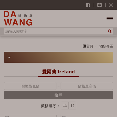
開啟
主選
首頁
酒類專區
單
酒類專區
愛爾蘭 Ireland
威士忌
~
蘇格蘭 Scotland
搜尋
歐肯特軒 Auchentoshan
價格排序：
雅柏 Ardbeg