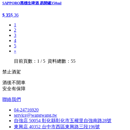
SAPPORO黑標生啤酒 易開罐350ml
$ 35
$ 36
1
2
3
4
5
»
目前頁數：1 / 5 資料總數：55
禁止酒駕
酒後不開車
安全有保障
聯絡我們
04-24716920
service@wangwang.tw
自強店
50054 彰化縣彰化市五權里自強南路28號
東興店
40352 台中市西區東興路三段196號