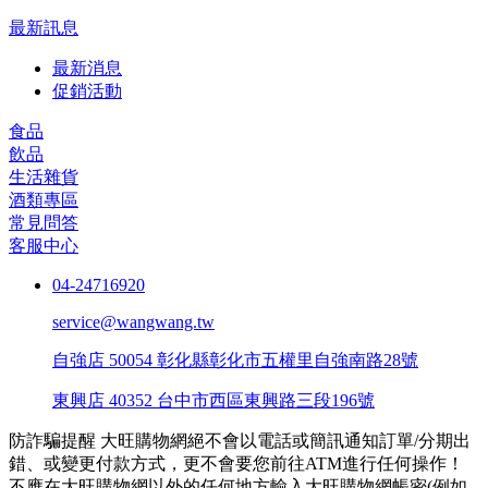
最新訊息
最新消息
促銷活動
食品
飲品
生活雜貨
酒類專區
常見問答
客服中心
04-24716920
service@wangwang.tw
自強店
50054 彰化縣彰化市五權里自強南路28號
東興店
40352 台中市西區東興路三段196號
防詐騙提醒
大旺購物網絕不會以電話或簡訊通知訂單/分期出
錯、或變更付款方式，更不會要您前往ATM進行任何操作！
不應在大旺購物網以外的任何地方輸入大旺購物網帳密(例如