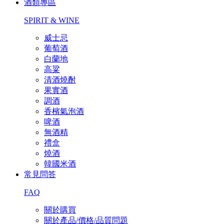
酒類專區
SPIRIT & WINE
威士忌
葡萄酒
白蘭地
高粱
清酒燒酎
果實酒
調酒
香檳氣泡酒
啤酒
無酒精
禮盒
燒酒
韓國米酒
常見問答
FAQ
關於購買
關於產品/價格/品質問題