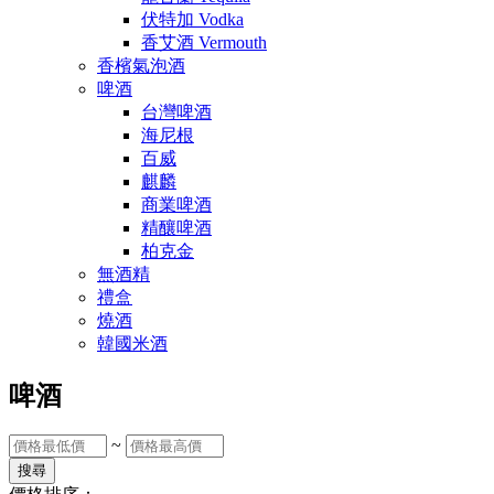
伏特加 Vodka
香艾酒 Vermouth
香檳氣泡酒
啤酒
台灣啤酒
海尼根
百威
麒麟
商業啤酒
精釀啤酒
柏克金
無酒精
禮盒
燒酒
韓國米酒
啤酒
~
搜尋