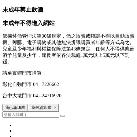
未成年禁止飲酒
未成年不得進入網站
依據菸酒管理法第30條規定，酒之販賣或轉讓不得以自動販賣
機、郵購、電子購物或其他無法辨識購買者年齡等方式為之。
兒童及少年福利與權益保障法第43條規定，任何人不得供應菸
酒予兒童及少年，違反者依各法裁處1萬元以上5萬元以下罰
鍰。
請至實體門市購買：
彰化自強門市
04 - 7226662
台中大墩門市
04 - 24716920
我已滿18歲
我未滿18歲-->