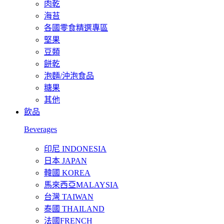
肉乾
海苔
各國零食精選專區
堅果
豆類
餅乾
泡麵/沖泡食品
糖果
其他
飲品
Beverages
印尼 INDONESIA
日本 JAPAN
韓國 KOREA
馬來西亞MALAYSIA
台灣 TAIWAN
泰國 THAILAND
法國FRENCH