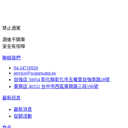
禁止酒駕
酒後不開車
安全有保障
聯絡我們
04-24716920
service@wangwang.tw
自強店
50054 彰化縣彰化市五權里自強南路28號
東興店
40352 台中市西區東興路三段196號
最新訊息
最新消息
促銷活動
食品