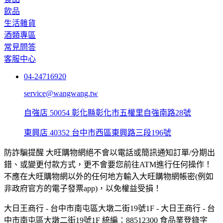
飲品
生活雜貨
酒類專區
常見問答
客服中心
04-24716920
service@wangwang.tw
自強店
50054 彰化縣彰化市五權里自強南路28號
東興店
40352 台中市西區東興路三段196號
防詐騙提醒
大旺購物網絕不會以電話或簡訊通知訂單/分期出
錯、或變更付款方式，更不會要您前往ATM進行任何操作！
不應在大旺購物網以外的任何地方輸入大旺購物網帳密(例如
非政府官方的電子發票app)，以免權益受損！
大日王商行 - 台中市南屯區大墩二街19號1F
- 大日王商行 -
台
中市南屯區大墩二街19號1F
統編：88512300
食品業登錄字