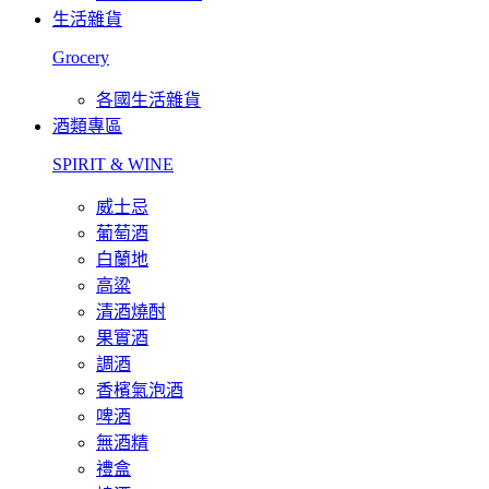
生活雜貨
Grocery
各國生活雜貨
酒類專區
SPIRIT & WINE
威士忌
葡萄酒
白蘭地
高粱
清酒燒酎
果實酒
調酒
香檳氣泡酒
啤酒
無酒精
禮盒