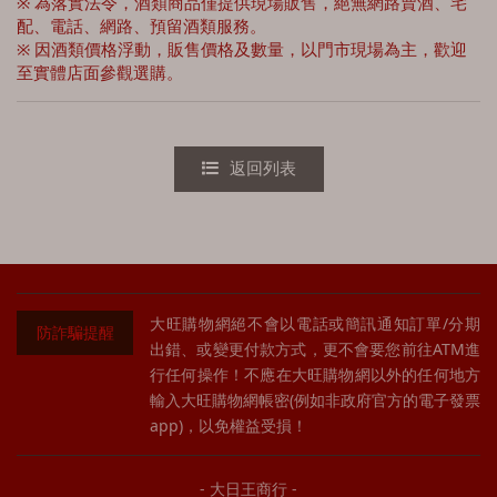
※ 為落實法令，酒類商品僅提供現場販售，絕無網路賣酒、宅
百樂門 Benromach
配、電話、網路、預留酒類服務。
※ 因酒類價格浮動，販售價格及數量，以門市現場為主，歡迎
克里尼利基 Clynelish
至實體店面參觀選購。
順風 Cutty Sark
酷狗Copper Dog
返回列表
克拉格摩爾 Cragganmore
卡杜 Cardhu
起瓦士 Chivas
大旺購物網絕不會以電話或簡訊通知訂單/分期
防詐騙提醒
魁列奇 Craigellachie
出錯、或變更付款方式，更不會要您前往ATM進
行任何操作！不應在大旺購物網以外的任何地方
卡爾里拉 CaolIla
輸入大旺購物網帳密(例如非政府官方的電子發票
app)，以免權益受損！
凱利 Cally
寇蒂 Collectivum
- 大日王商行 -