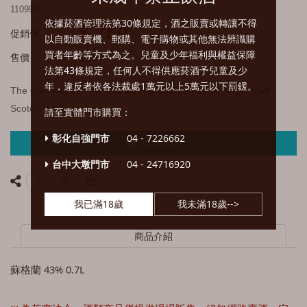
110999
班度 Beinn Dubh
依據菸酒管理法第30條規定，酒之販賣或轉讓不得
$ 750
促銷價
以自動販賣機、郵購、電子購物或其他無法辨識購
大嘴巴Big Mouth
買者年齡等方式為之。兒童及少年福利與權益保障
售價
$ 780
邦麥格氏 Burn Mckenzie
法第43條規定，任何人不得供應菸酒予兒童及少
年，違反者依各法裁處1萬元以上5萬元以下罰鍰。
The Glenlivet 12 Year Old Rum & Bourbon Cask Single Malt
鄧肯泰勒 Big Smoke
Scotch Whisky
請至實體門市購買：
黑蛇 Blackadder
彰化自強門市
04 - 7226662
加入詢價
巴布萊爾 Balblair
台中大墩門市
04 - 24716920
布納哈本 Bunnahabhain
我已滿18歲
我未滿18歲-->
布萊迪 Bruichladdich
商品介紹
波摩 Bowmore
百富 Balvenie
蘇格蘭 43% 0.7L
班瑞克 Benriach