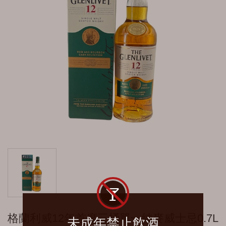
艾沙貝 Ailsa Bay
雅墨 Aultmore
拉特瑞 A.D.Rattray
亞伯樂 Aberlour
安努克 Ancnoc
艾倫 Arran
艾柏迪 Aberfeldy
奧徳摩爾 Ardmore
百齡罈 Ballantine's
布雷本 Blackburn
貝瑞兄弟 Berry Bros＆Rudd
格蘭利威12年首席三桶單一純麥威士忌0.7L
未成年禁止飲酒